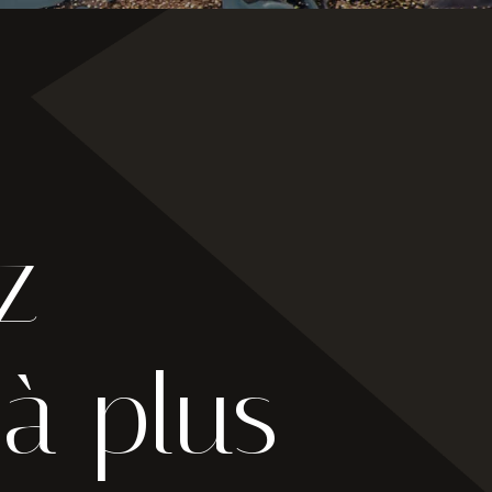
z
à plus